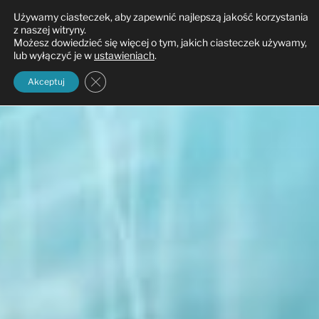
Przejdź
Używamy ciasteczek, aby zapewnić najlepszą jakość korzystania
do
z naszej witryny.
treści
Możesz dowiedzieć się więcej o tym, jakich ciasteczek używamy,
lub wyłączyć je w
ustawieniach
.
Zamknij panel powiadomień o ciasteczkach 
Akceptuj